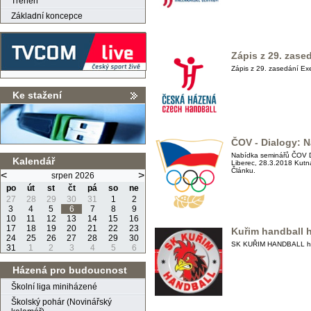
Trenéři
Základní koncepce
Zápis z 29. zase
Zápis z 29. zasedání Ex
Ke stažení
ČOV - Dialogy: 
Nabídka seminářů ČOV Di
Kalendář
Liberec, 28.3.2018 Kutn
Článku.
<
>
srpen 2026
po
út
st
čt
pá
so
ne
27
28
29
30
31
1
2
3
4
5
6
7
8
9
10
11
12
13
14
15
16
17
18
19
20
21
22
23
Kuřim handball 
24
25
26
27
28
29
30
SK KUŘIM HANDBALL hled
31
1
2
3
4
5
6
Házená pro budoucnost
Školní liga miniházené
Školský pohár (Novinářský