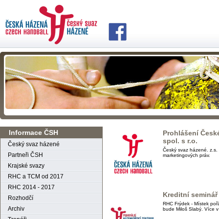
Informace ČSH
Prohlášení Česk
spol. s r.o.
Český svaz házené
Český svaz házené. z.s. a
Partneři ČSH
marketingových práv.
Krajské svazy
RHC a TCM od 2017
RHC 2014 - 2017
Kreditní seminář
Rozhodčí
RHC Frýdek - Místek poř
Archiv
bude Miloš Slabý. Více v