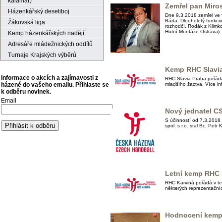
kalamář)
Zemřel pan Miros
Házenkářský desetiboj
Dne 9.3.2018 zemřel ve 
Bárta. Dlouholetý funkc
Žákovská liga
rozhodčí. Rodák z Klimko
Hutní Montáže Ostrava).
Kemp házenkářských nadějí
Adresáře mládežnických oddílů
Turnaje Krajských výběrů
Kemp RHC Slavia
Informace o akcích a zajímavosti z
RHC Slavia Praha pořádá
mladšího žactva. Více in
házené do vašeho emailu. Přihlaste se
k odběru novinek.
Email
Nový jednatel CS
S účinností od 7.3.201
spol. s r.o. stal Bc. Petr
Letní kemp RHC 
RHC Karviná pořádá v te
některých reprezentačníc
Hodnocení kemp