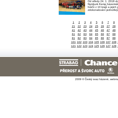
Od středy 24. 1. 2018 do
Nymburk Kemp házenkářs
hráčů z 10 krajů a jejic
zdokonalování jednotlivý
1
2
3
4
5
6
7
8
21
22
23
24
25
26
27
28
41
42
43
44
45
46
47
48
61
62
63
64
65
66
67
68
81
82
83
84
85
86
87
88
101
102
103
104
105
106
107
108
121
122
123
124
125
126
127
128
2009 © Český svaz házené, webma